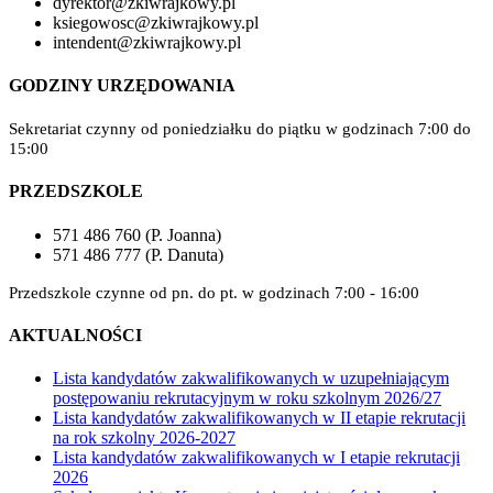
dyrektor@zkiwrajkowy.pl
ksiegowosc@zkiwrajkowy.pl
intendent@zkiwrajkowy.pl
GODZINY URZĘDOWANIA
Sekretariat czynny od poniedziałku do piątku w godzinach 7:00 do
15:00
PRZEDSZKOLE
571 486 760 (P. Joanna)
571 486 777 (P. Danuta)
Przedszkole czynne od pn. do pt. w godzinach 7:00 - 16:00
AKTUALNOŚCI
Lista kandydatów zakwalifikowanych w uzupełniającym
postępowaniu rekrutacyjnym w roku szkolnym 2026/27
Lista kandydatów zakwalifikowanych w II etapie rekrutacji
na rok szkolny 2026-2027
Lista kandydatów zakwalifikowanych w I etapie rekrutacji
2026