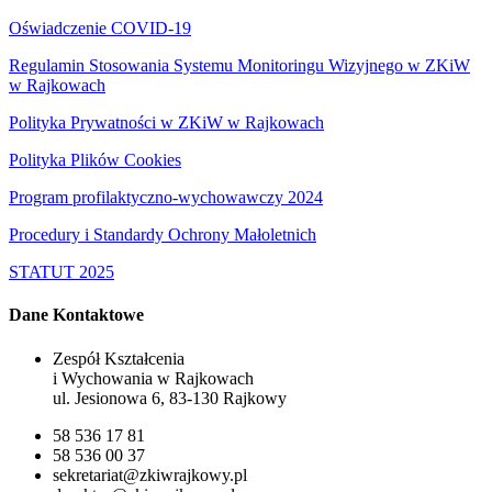
Oświadczenie COVID-19
Regulamin Stosowania Systemu Monitoringu Wizyjnego w ZKiW
w Rajkowach
Polityka Prywatności w ZKiW w Rajkowach
Polityka Plików Cookies
Program profilaktyczno-wychowawczy 2024
Procedury i Standardy Ochrony Małoletnich
STATUT 2025
Dane Kontaktowe
Zespół Kształcenia
i Wychowania w Rajkowach
ul. Jesionowa 6, 83-130 Rajkowy
58 536 17 81
58 536 00 37
sekretariat@zkiwrajkowy.pl