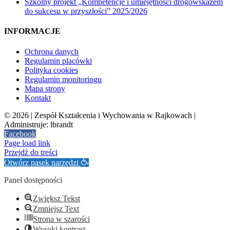
Szkolny projekt „Kompetencje i umiejętności drogowskazem
do sukcesu w przyszłości” 2025/2026
INFORMACJE
Ochrona danych
Regulamin placówki
Polityka cookies
Regulamin monitoringu
Mapa strony
Kontakt
©
2026 | Zespół Kształcenia i Wychowania w Rajkowach |
Administruje: lbrandt
Facebook
Page load link
Przejdź do treści
Otwórz pasek narzędzi
Panel dostępności
Zwiększ Tekst
Zmniejsz Text
Strona w szarości
Wysoki kontrast