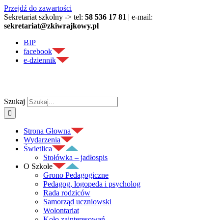
Przejdź do zawartości
Sekretariat szkolny -> tel:
58 536 17 81
| e-mail:
sekretariat@zkiwrajkowy.pl
BIP
facebook
e-dziennik
Szukaj
Strona Głowna
Wydarzenia
Świetlica
Stołówka – jadłospis
O Szkole
Grono Pedagogiczne
Pedagog, logopeda i psycholog
Rada rodziców
Samorząd uczniowski
Wolontariat
Koło zainteresowań